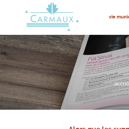
vie muni
accue