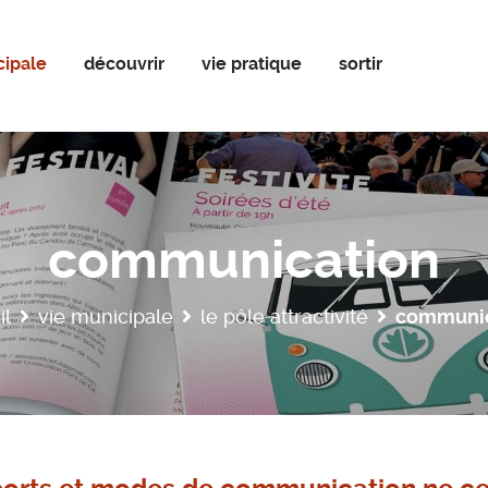
cipale
découvrir
vie pratique
sortir
communication
il
vie municipale
le pôle attractivité
communic