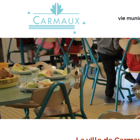
vie muni
a