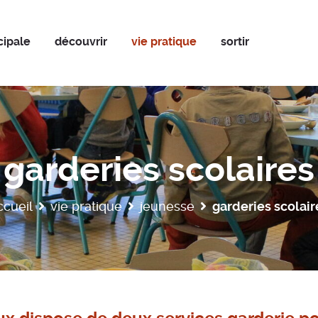
cipale
découvrir
vie pratique
sortir
garderies scolaires
ccueil
vie pratique
jeunesse
garderies scolair