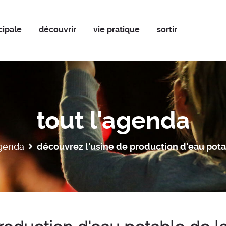
cipale
découvrir
vie pratique
sortir
tout l'agenda
agenda
découvrez l'usine de production d'eau pota