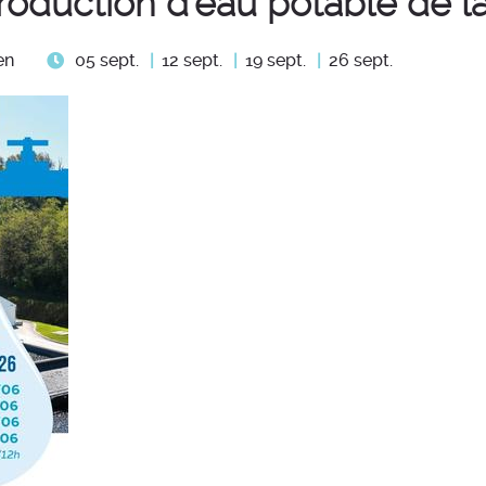
roduction d'eau potable de l
05 sept.
12 sept.
19 sept.
26 sept.
en