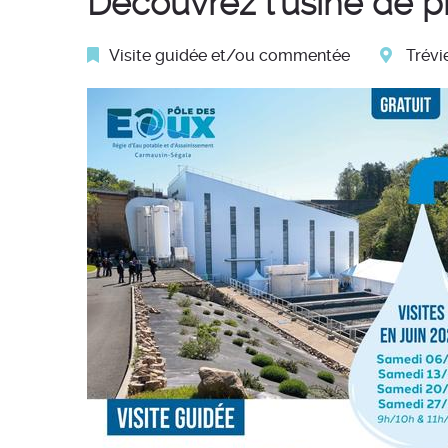
Découvrez l'usine de p
Catégorie :
Visite guidée et/ou commentée
Trévi