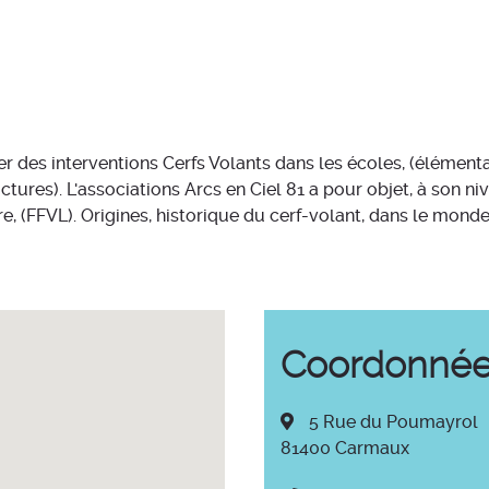
er des interventions Cerfs Volants dans les écoles, (élémenta
ructures). L'associations Arcs en Ciel 81 a pour objet, à son 
re, (FFVL). Origines, historique du cerf-volant, dans le mond
Coordonné
5 Rue du Poumayrol
81400 Carmaux