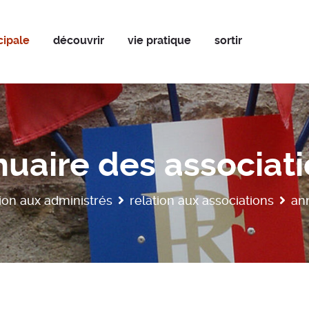
cipale
découvrir
vie pratique
sortir
uaire des associat
tion aux administrés
relation aux associations
an