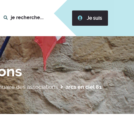
je recherche...
Je suis
ions
nuaire des associations
arcs en ciel 81