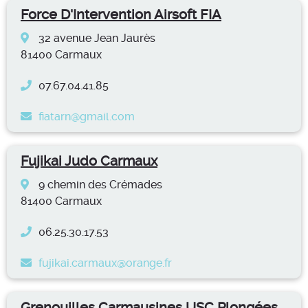
Force D'Intervention Airsoft FIA
32 avenue Jean Jaurès
81400 Carmaux
07.67.04.41.85
fiatarn@gmail.com
Fujikai Judo Carmaux
9 chemin des Crémades
81400 Carmaux
06.25.30.17.53
fujikai.carmaux@orange.fr
Grenouilles Carmausines USC Plongées