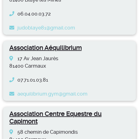
06.04.00.03.72
judoblaye81@gmail.com
Association Aéquilibrium
17 Av Jean Jaurès
81400 Carmaux
07.71.01.03.81
aequilibrium.gym@gmail.com
Association Centre Equestre du
Capimont
58 chemin de Capimondis