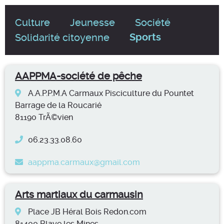
Filtrer
Culture
Jeunesse
Société
par
Solidarité citoyenne
Sports
catégorie
Résultats
AAPPMA-société de pêche
de
A.A.P.P.M.A Carmaux Pisciculture du Pountet
la
Barrage de la Roucarié
81190 TrÃ©vien
recherche
06.23.33.08.60
aappma.carmaux@gmail.com
Arts martiaux du carmausin
Place JB Héral Bois Redon.com
81400 Blaye les Mines