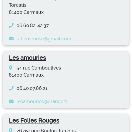
Torcatis
81400 Carmaux
06.60.82..42.37
latinosmose@gmail.com
Les amouries
54 rue Camboulives
81400 Carmaux
06.40.07.86.21
lesamouries@orange.fr
Les Folies Rouges
26 avenue Bouloc Torcatis