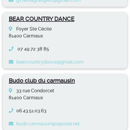
gv.leolagrange81@gmail.com
BEAR COUNTRY DANCE
Foyer Ste Cécile
81400 Carmaux
07 49 72 38 85
bearcountrydance@gmail.com
Budo club du carmausin
33 rue Condorcet
81400 Carmaux
06.43.51.03.63
budo.carmausin@laposte.net