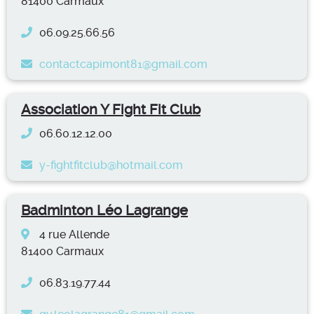
81400 Carmaux
06.09.25.66.56
contactcapimont81@gmail.com
Association Y Fight Fit Club
06.60.12.12.00
y-fightfitclub@hotmail.com
Badminton Léo Lagrange
4 rue Allende
81400 Carmaux
06.83.19.77.44