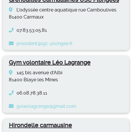
L'odyssée centre aquatique rue Camboulives
81400 Carmaux
07.83.53.05.81
president@lgc-plongee.fr
Gym volontaire Léo Lagrange
145 bis avenue d'Albi
81400 Blaye les Mines
06.08.78.38.11
gvleolagrange@gmail.com
Hirondelle carmausine