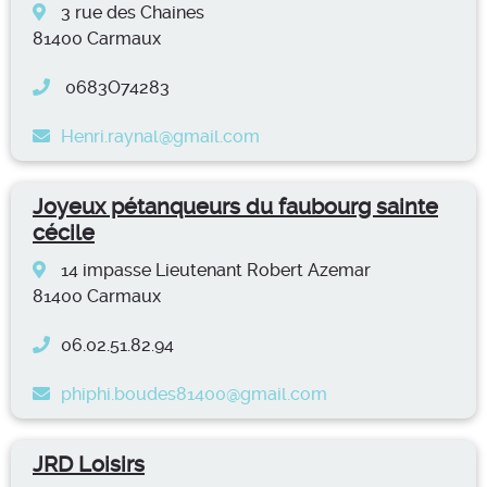
3 rue des Chaines
81400 Carmaux
0683O74283
Henri.raynal@gmail.com
Joyeux pétanqueurs du faubourg sainte
cécile
14 impasse Lieutenant Robert Azemar
81400 Carmaux
06.02.51.82.94
phiphi.boudes81400@gmail.com
JRD Loisirs