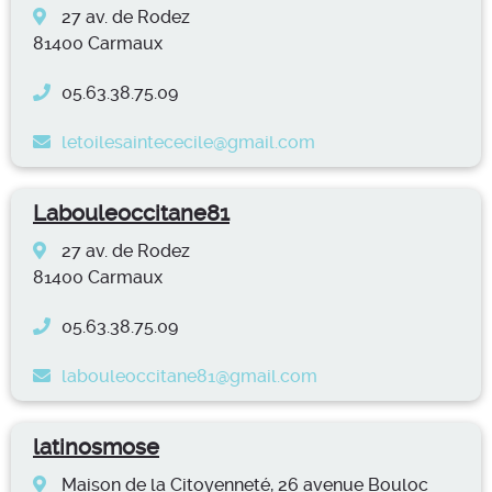
27 av. de Rodez
81400 Carmaux
05.63.38.75.09
letoilesaintececile@gmail.com
Labouleoccitane81
27 av. de Rodez
81400 Carmaux
05.63.38.75.09
labouleoccitane81@gmail.com
latinosmose
Maison de la Citoyenneté, 26 avenue Bouloc